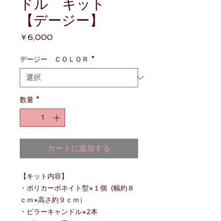
ドル キット
【デージー】
価
￥6,000
格
デージー ＣＯＬＯＲ
*
数量
*
カートに追加する
【キット内容】
・ポリカーボネイト型×１個 (幅約８
ｃｍ×高さ約９ｃｍ）
・ピラーキャンドル×2本