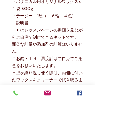
・ボタニカル用オリジナルワックス×
１袋 500g
・デージー 1袋（１６輪 ４色）
・説明書
ＨＰのレッスンページの動画を見なが
らご自宅で制作できるキットです。
面倒な計量や添加剤の計算はいりませ
ん。
＊お鍋・ＩＨ・温度計はご自身でご用
意をお願いいたします。
＊型を繰り返し使う際は、内側に付い
たワックスをクリーナーで拭き取るま
たは温めて拭きとってください。
＊デージーの他のカラーを追加して、
お好きなデザインで仕上げてみてくだ
さい。
＊あじさい用とはサイズが異なりま
す。
デージー以外の花材を使用した場合、