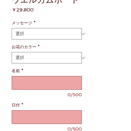
価
￥29,800
格
メッセージ
*
お花のカラー
*
名前
*
0/500
日付
*
0/500