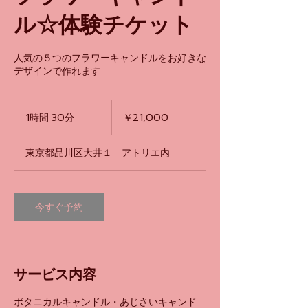
ル☆体験チケット
人気の５つのフラワーキャンドルをお好きな
デザインで作れます
21,000
円
1時間 30分
1
￥21,000
時
3
東京都品川区大井１ アトリエ内
0
分
今すぐ予約
サービス内容
ボタニカルキャンドル・あじさいキャンド