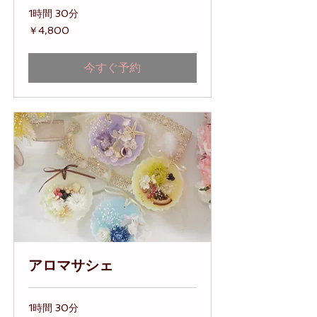
1時間 30分
4,800
￥4,800
円
今すぐ予約
アロマサシェ
1時間 30分