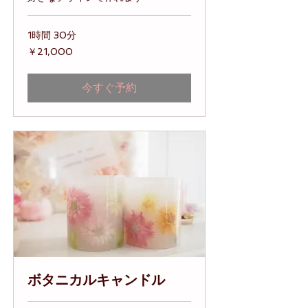
1時間 30分
21,000
￥21,000
円
今すぐ予約
ボタニカルキャンドル