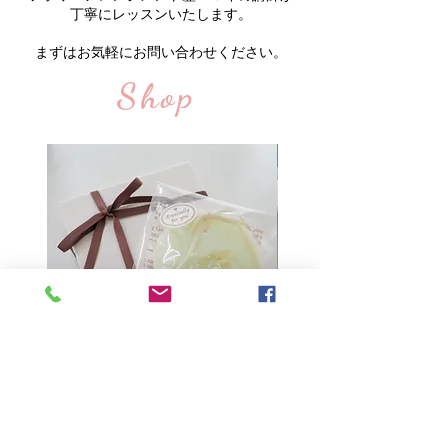
丁寧にレッスンいたします。
​まずはお気軽にお
問い合わせください。
Shop
アロマ
アロマサシェ
アロマサシェ giftset
価格
価格
￥1,500
￥6,500