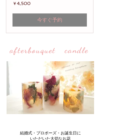
4,500
￥4,500
円
今すぐ予約
afterbouquet candle
結婚式・プロポーズ・お誕生日に
いただいた大切なお花